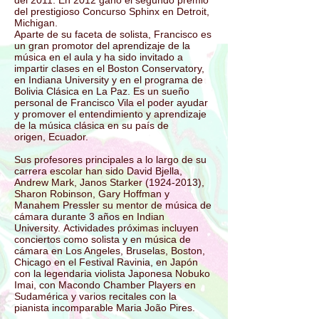
del 2011. En 2012 ganó el segundo premio
del prestigioso Concurso Sphinx en Detroit,
Michigan.
Aparte de su faceta de solista, Francisco es
un gran promotor del aprendizaje de la
música en el aula y ha sido invitado a
impartir clases en el Boston Conservatory,
en Indiana University y en el programa de
Bolivia Clásica en La Paz. Es un sueño
personal de Francisco Vila el poder ayudar
y promover el entendimiento y aprendizaje
de la música clásica en su país de
origen, Ecuador.
Sus profesores principales a lo largo de su
carrera escolar han sido David Bjella,
Andrew Mark, Janos Starker
(1924-2013)
,
Sharon Robinson, Gary Hoffman y
Manahem Pressler su mentor de música de
cámara durante 3 años en Indian
University. Actividades próximas incluyen
conciertos como solista y en música de
cámara en Los Angeles, Bruselas, Boston,
Chicago en el Festival Ravinia, en Japón
con la legendaria violista Japonesa Nobuko
Imai, con Macondo Chamber Players en
Sudamérica y varios recitales con la
pianista incomparable Maria João Pires.