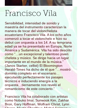
Francisco Vila
Sensibilidad, intensidad de sonido y
maestría del instrumento caracterizan la
manera de tocar del violonchelista
ecuatoriano Francisco Vila. A los ocho años
comenzó a tocar el violonchelo e hizo su
debut con orquesta a los 14. A su temprana
edad ya se ha presentado en Europa, Norte
América y Sudamérica. Vila ha sido descrito
como “…un excepcional y talentoso joven
chelista y músico. Se dirige hacia un lugar
importante en el mundo de la música.”
(Janos Starker, cellist) El Bloomington
Herald-Times ha dicho de él que “…mostró
dominio completo en el escenario…
ejecutando perfectamente los pasajes
técnicos e induciendo energía a la
orquesta…tiernamente nos reveló el
romanticismo de este concierto.”
Francisco Vila ha colaborado con artistas
como Nobuko Imai, Sunwook Kim, Zakhar
Bron, Gary Hoffman, Wolfram Christ, Lynn