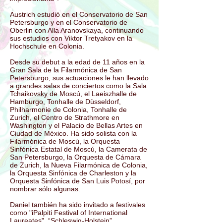
Austrich estudió en el Conservatorio de San
Petersburgo y en el Conservatorio de
Oberlin con Alla Aranovskaya, continuando
sus estudios con Viktor Tretyakov en la
Hochschule en Colonia.
Desde su debut a la edad de 11 años en la
Gran Sala de la Filarmónica de San
Petersburgo, sus actuaciones le han llevado
a grandes salas de conciertos como la Sala
Tchaikovsky de Moscú, el Laeiszhalle de
Hamburgo, Tonhalle de Düsseldorf,
Philharmonie de Colonia, Tonhalle de
Zurich, el Centro de Strathmore en
Washington y el Palacio de Bellas Artes en
Ciudad de México. Ha sido solista con la
Filarmónica de Moscú, la Orquesta
Sinfónica Estatal de Moscú, la Camerata de
San Petersburgo, la Orquesta de Cámara
de Zurich, la Nueva Filarmónica de Colonia,
la Orquesta Sinfónica de Charleston y la
Orquesta Sinfónica de San Luis Potosí, por
nombrar sólo algunas.
Daniel también ha sido invitado a festivales
como "iPalpiti Festival of International
Laureates", “Schleswig-Holstein”,