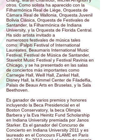
Chang, Martin Charlifour, Michel Arrignon y
otros. Como solista ha aparecido con la
Filharmónica Real de Liège, Orquesta de
Cámara Real de Wallonia, Orquesta Juvenil
Bolivia Clásica, Orquesta de Festivales de
Santander, la Filharmónica de Indiana
University, y la Orquesta de Florida Central.
Ha sido artista invitado a
numerosos festivales de música tales
como: iPalpiti Festival of International
Laureates, Beaumaris International Music
Festival, Festival de Música de Santander,
Stavelot Music Festival y Festival Ravinia en
Chicago, y se ha presentado en las salas
de conciertos más importantes como
Carnegie Hall, Weill Hall, Zankel Hall,
Disney Hall, la Kimmel Center de Filadelfia,
Palais de Beaux Arts en Bruselas, y la Sala
Beethoven.
Es ganador de varios premios y honores
incluyendo la Beca Presidencial en el
Boston Conservatory, la beca Olimpia
Barbera y la Eva Heinitz Fund Scholarship
en Indiana University premiada por Janos
Starker. Es el ganador del Concurso de
Concierto en Indiana University 2011 y es
laureado en el Concours FLAME en Paris