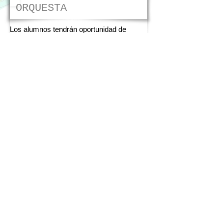
ORQUESTA
Los alumnos tendrán oportunidad de
compartir atril con los profesores durante
los ensayos y el posterior concierto de la
Orquesta del Festival. El repertorio
ensayado será puesto en escena el último
día del festival, durante una representación
a la que todos los ciudadanos
esmeraldeños estarán invitados
Contact​ us:
festivalesmeraldas@gmail.com
© 2023 by Festival
Internacional de Música de
Esmeraldas